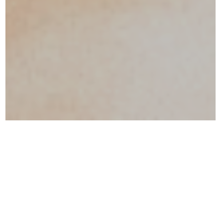
Politique de confidentialité
[Mis à jour le 01/10/2023]
Conformément à la Réglementation Générale sur la Protection des
Données (RGPD : n° 2016-679) SAS BIEROLABEGE s’engage à
préserver les données à caractère personnel des utilisateurs du